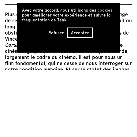
Avec votre accord, nous utilisons des
cookies
Plus que tout autre, cet avis se veut un témoignage
pour améliorer votre expérience et suivre la
fréquentation de Tënk.
de reconnaissance et d’admiration. Pour le travail au
long cours, pour l’effort continu et l’attention
obstinée que manifestent les films et le parcours de
Refuser
Accepter
Vincent Carelli. Ce film-ci au plus haut point :
Corumbiara
. Car il est à certains égards un geste
cinématographique fondateur, dont l’enjeu déborde
largement le cadre du cinéma. Il est pour nous un
film fondamental, qui ne cesse de nous interroger sur
notre condition humaine. Et sur le statut des images,
sur l’acte même de
prendre
une image et la violence
qui lui est inhérente. Ils sont rares les films dont la
raison d’être s’avère à ce point impérieuse, dont les
images possèdent une telle force de nécessité. Et
pourtant : « quelle violence pour obtenir cette
image » reconnaît Carrelli dans le cours de son film,
nous prenant ainsi à témoin du dilemme qu’il éprouve
en tant que cinéaste, en tant qu’homme.
Fabien David
Programmateur du cinéma Le Bourguet de